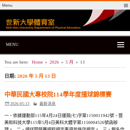
Skip
Menu
to
content
世新大學體育室
世新大學體育室
MENU
You are here:
Home
2026
5 月
13
日期:
2026 年 5 月 13 日
中華民國大專校院114學年度撞球錦標賽
2026-05-13
最新消息
一、依據運動部115年4月24日運競(七)字第1150011942號、暨
美和科技大學115年5月4日美科大體字第1150004526號函辦
理。 . 二、請詳閱競賽規程規定事項並恪守規定。 . 三、報名作