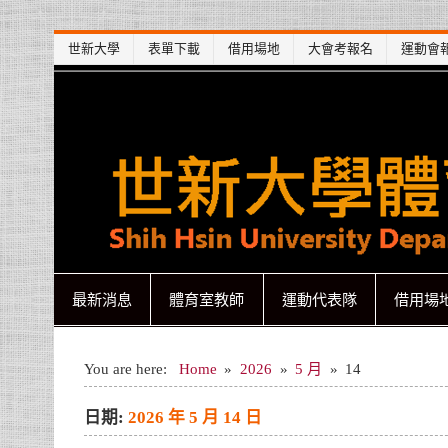
Skip
世新大學
表單下載
借用場地
大會考報名
運動會
to
content
世新大學體育室
世新大學體育室
最新消息
體育室教師
運動代表隊
借用場
You are here:
Home
2026
5 月
14
日期:
2026 年 5 月 14 日