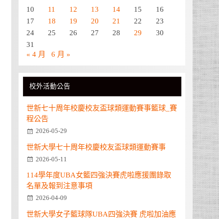
10
11
12
13
14
15
16
17
18
19
20
21
22
23
24
25
26
27
28
29
30
31
« 4 月
6 月 »
校外活動公告
世新七十周年校慶校友盃球類運動賽事籃球_賽
程公告
2026-05-29
世新大學七十周年校慶校友盃球類運動賽事
2026-05-11
114學年度UBA女籃四強決賽虎啦應援團錄取
名單及報到注意事項
2026-04-09
世新大學女子籃球隊UBA四強決賽 虎啦加油應