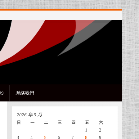
9
聯絡我們
2026 年 5 月
日
一
二
三
四
五
六
1
2
3
4
5
6
7
8
9