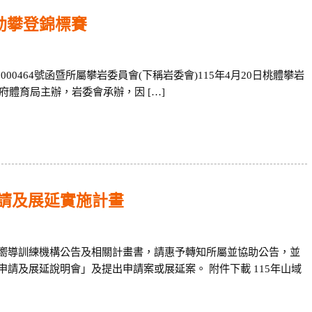
動攀登錦標賽
000464號函暨所屬攀岩委員會(下稱岩委會)115年4月20日桃體攀岩
市政府體育局主辦，岩委會承辦，因 […]
申請及展延實施計畫
嚮導訓練機構公告及相關計畫書，請惠予轉知所屬並協助公告，並
請及展延說明會」及提出申請案或展延案。 附件下載 115年山域