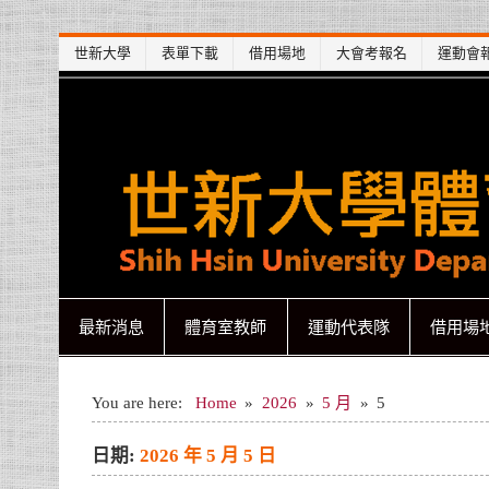
Skip
世新大學
表單下載
借用場地
大會考報名
運動會
to
content
世新大學體育室
世新大學體育室
最新消息
體育室教師
運動代表隊
借用場
You are here:
Home
2026
5 月
5
日期:
2026 年 5 月 5 日