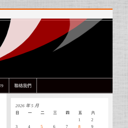
9
聯絡我們
2026 年 5 月
日
一
二
三
四
五
六
1
2
3
4
5
6
7
8
9