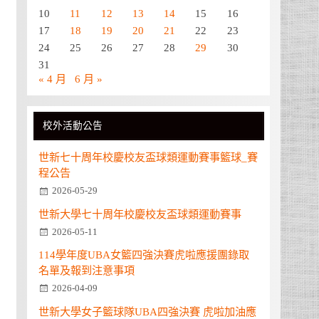
10
11
12
13
14
15
16
17
18
19
20
21
22
23
24
25
26
27
28
29
30
31
« 4 月
6 月 »
校外活動公告
世新七十周年校慶校友盃球類運動賽事籃球_賽
程公告
2026-05-29
世新大學七十周年校慶校友盃球類運動賽事
2026-05-11
114學年度UBA女籃四強決賽虎啦應援團錄取
名單及報到注意事項
2026-04-09
世新大學女子籃球隊UBA四強決賽 虎啦加油應