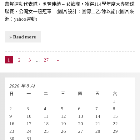
恭賀運動代表隊，勇奪佳績 – 女籃隊，獲得114學年度大專籃球
聯賽、公開女一級冠軍 – (圖片設計：圖傳二乙/陳以諾) (圖片來
源：yahoo運動)
» Read more
1
2
3
...
27
»
2026 年 8 月
日
一
二
三
四
五
六
1
2
3
4
5
6
7
8
9
10
11
12
13
14
15
16
17
18
19
20
21
22
23
24
25
26
27
28
29
30
31