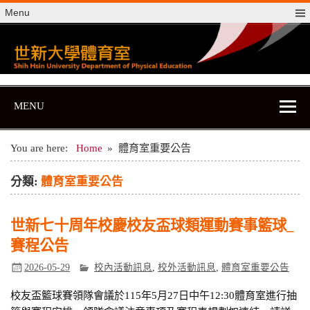
Skip
Menu
to
content
世新大學體育室
世新大學體育室
MENU
You are here:
Home
體育室重要公告
分類:
體育室重要公告
世新七十周年校慶校友盃球類運動賽事籃球_
賽程公告
2026-05-29
校內活動訊息
,
校外活動訊息
,
體育室重要公告
校友盃籃球賽領隊會議於115年5月27日中午12:30體育室進行抽