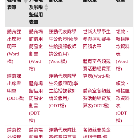
表單
及啦啦
墊借用
表單
體育課
體育場
運動代表隊學
世新大學學生
領款、
出席證
館借用
生公假證明(學
參與運動賽事
轉帳匯
明單
簡易企
生給授課教師
回饋表單
款資料
(Word
劃書
請公假用)
表
檔)
(Word
(Word檔)
體育室各類競
(Word
檔)
賽活動經費預
檔)
體育課
運動代表隊學
算表(Word檔)
出席證
體育場
生公假證明(學
領款、
明單
館借用
生給授課教師
體育室各類競
轉帳匯
(ODT檔)
簡易企
請公假用)
賽活動經費預
款資料
劃書
(ODT檔)
算表(ODT檔)
表
(ODT
(ODT
檔)
檔)
體育校
體育場
運動代表隊比
各類競賽獎金
外課程
館借用
賽經費預算表
核銷清冊(個