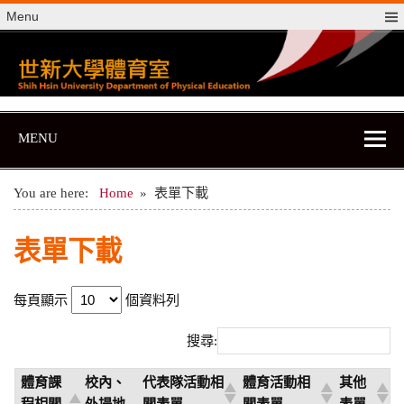
Skip
Menu
to
content
世新大學體育室
世新大學體育室
MENU
You are here:
Home
表單下載
表單下載
每頁顯示
個資料列
搜尋:
體育課
校內、
代表隊活動相
體育活動相
其他
程相關
外場地
關表單
關表單
表單