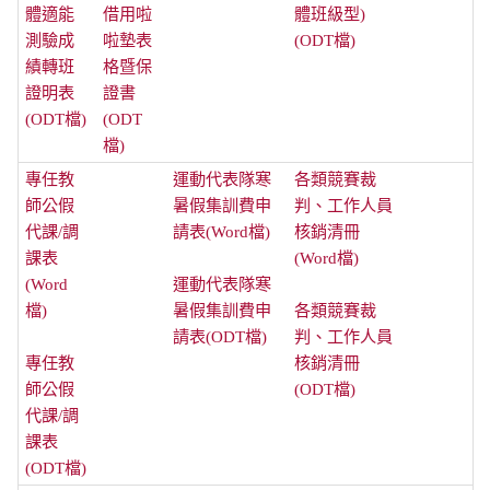
體適能
借用啦
體班級型)
測驗成
啦墊表
(ODT檔)
績轉班
格暨保
證明表
證書
(ODT檔)
(ODT
檔)
專任教
運動代表隊寒
各類競賽裁
師公假
暑假集訓費申
判、工作人員
代課/調
請表(Word檔)
核銷清冊
課表
(Word檔)
(Word
運動代表隊寒
檔)
暑假集訓費申
各類競賽裁
請表(ODT檔)
判、工作人員
專任教
核銷清冊
師公假
(ODT檔)
代課/調
課表
(ODT檔)