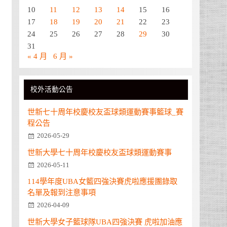
10
11
12
13
14
15
16
17
18
19
20
21
22
23
24
25
26
27
28
29
30
31
« 4 月
6 月 »
校外活動公告
世新七十周年校慶校友盃球類運動賽事籃球_賽
程公告
2026-05-29
世新大學七十周年校慶校友盃球類運動賽事
2026-05-11
114學年度UBA女籃四強決賽虎啦應援團錄取
名單及報到注意事項
2026-04-09
世新大學女子籃球隊UBA四強決賽 虎啦加油應