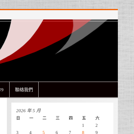
9
聯絡我們
2026 年 5 月
日
一
二
三
四
五
六
1
2
3
4
5
6
7
8
9