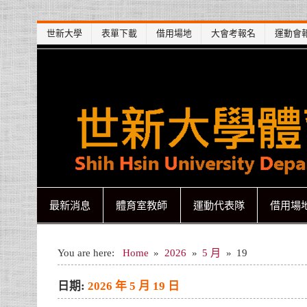
Skip
世新大學
表單下載
借用場地
大會考報名
運動會
to
content
世新大學體育室
世新大學體育室
最新消息
體育室教師
運動代表隊
借用場
You are here:
Home
2026
5 月
19
日期:
2026 年 5 月 19 日