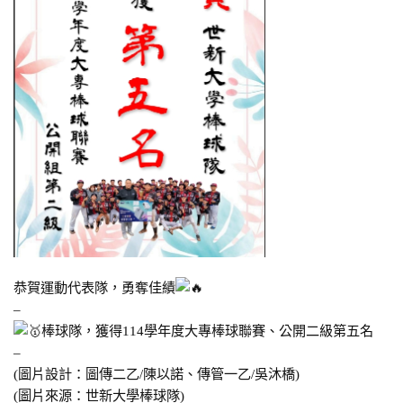
恭賀運動代表隊，勇奪佳績
–
棒球隊
，獲得114學年度大專棒球聯賽、公開二級第五名
–
(圖片設計：圖傳二乙/陳以諾、傳管一乙/吳沐橋)
(圖片來源：
世新大學棒球隊
)