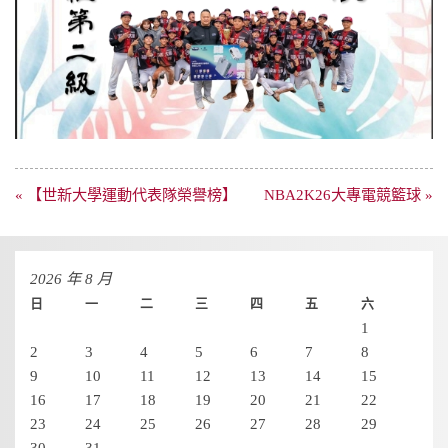
文
« 【世新大學運動代表隊榮譽榜】
NBA2K26大專電競籃球 »
章
導
覽
2026 年 8 月
日
一
二
三
四
五
六
1
2
3
4
5
6
7
8
9
10
11
12
13
14
15
16
17
18
19
20
21
22
23
24
25
26
27
28
29
30
31