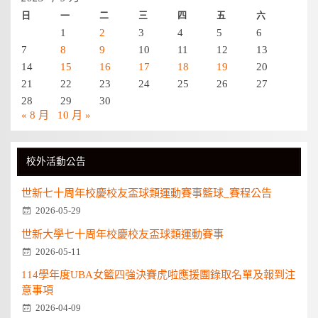
日
一
二
三
四
五
六
1
2
3
4
5
6
7
8
9
10
11
12
13
14
15
16
17
18
19
20
21
22
23
24
25
26
27
28
29
30
« 8 月
10 月 »
校外活動公告
世新七十周年校慶校友盃球類運動賽事籃球_賽程公告
2026-05-29
世新大學七十周年校慶校友盃球類運動賽事
2026-05-11
114學年度UBA女籃四強決賽虎啦應援團錄取名單及報到注
意事項
2026-04-09