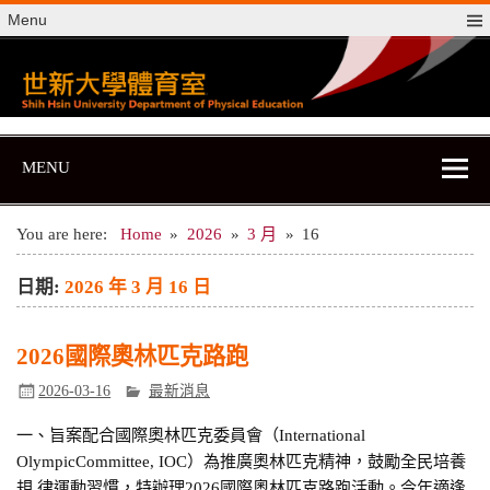
Skip
Menu
to
content
世新大學體育室
世新大學體育室
MENU
You are here:
Home
2026
3 月
16
日期:
2026 年 3 月 16 日
2026國際奧林匹克路跑
2026-03-16
最新消息
一、旨案配合國際奧林匹克委員會（International
OlympicCommittee, IOC）為推廣奧林匹克精神，鼓勵全民培養
規 律運動習慣，特辦理2026國際奧林匹克路跑活動。今年適逢