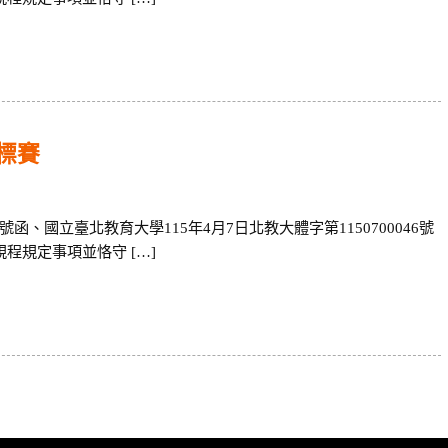
標賽
42號函、國立臺北教育大學115年4月7日北教大體字第1150700046號
賽規程規定事項並恪守 […]