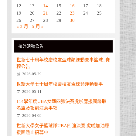
12
13
14
15
16
17
18
19
20
21
22
23
24
25
26
27
28
29
30
« 3 月
5 月 »
校外活動公告
世新七十周年校慶校友盃球類運動賽事籃球_賽
程公告
2026-05-29
世新大學七十周年校慶校友盃球類運動賽事
2026-05-11
114學年度UBA女籃四強決賽虎啦應援團錄取
名單及報到注意事項
2026-04-09
世新大學女子籃球隊UBA四強決賽 虎啦加油應
援團熱血招募中