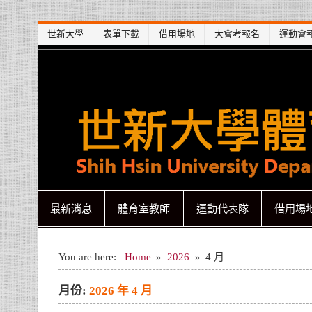
Skip
世新大學
表單下載
借用場地
大會考報名
運動會
to
content
世新大學體育室
世新大學體育室
最新消息
體育室教師
運動代表隊
借用場
You are here:
Home
2026
4 月
月份:
2026 年 4 月