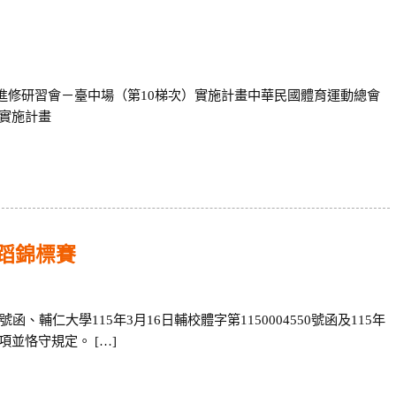
能進修研習會－臺中場（第10梯次）實施計畫中華民國體育運動總會
）實施計畫
舞蹈錦標賽
2號函、輔仁大學115年3月16日輔校體字第1150004550號函及115年
事項並恪守規定。 […]