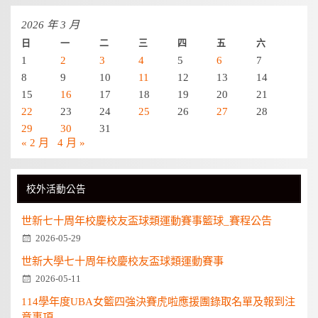
2026 年 3 月
日
一
二
三
四
五
六
1
2
3
4
5
6
7
8
9
10
11
12
13
14
15
16
17
18
19
20
21
22
23
24
25
26
27
28
29
30
31
« 2 月
4 月 »
校外活動公告
世新七十周年校慶校友盃球類運動賽事籃球_賽程公告
2026-05-29
世新大學七十周年校慶校友盃球類運動賽事
2026-05-11
114學年度UBA女籃四強決賽虎啦應援團錄取名單及報到注
意事項