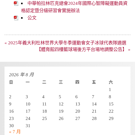
中華帕拉林匹克總會2024年國際心智障礙運動員資
格認定暨分級研習會實施辦法
公文
文
« 2025年義大利杜林世界大學冬季運動會女子冰球代表隊遴選
章
【體育館四樓籃球場後方平台場地調整公告】 »
導
覽
2026 年 8 月
日
一
二
三
四
五
六
1
2
3
4
5
6
7
8
9
10
11
12
13
14
15
16
17
18
19
20
21
22
23
24
25
26
27
28
29
30
31
« 7 月