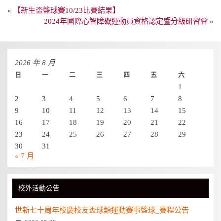
文
« 【新生盃籃球賽10/23比賽結果】
章
2024年國際心智障礙運動員資格認定暨分級研習會 »
導
覽
2026 年 8 月
日
一
二
三
四
五
六
1
2
3
4
5
6
7
8
9
10
11
12
13
14
15
16
17
18
19
20
21
22
23
24
25
26
27
28
29
30
31
« 7 月
校外活動公告
世新七十周年校慶校友盃球類運動賽事籃球_賽程公告