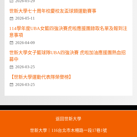
2026-05-29
世新大學七十周年校慶校友盃球類運動賽事
2026-05-11
114學年度UBA女籃四強決賽虎啦應援團錄取名單及報到注
意事項
2026-04-09
世新大學女子籃球隊UBA四強決賽 虎啦加油應援團熱血招
募中
2026-03-25
【世新大學運動代表隊榮譽榜】
2026-03-25
返回世新大學
世新大學｜116台北市木柵路一段17巷1號