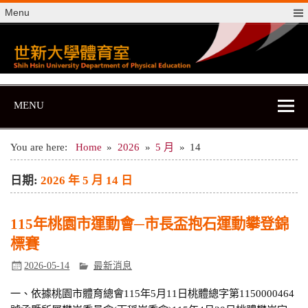
Skip
Menu
to
content
世新大學體育室
世新大學體育室
MENU
You are here:
Home
2026
5 月
14
日期:
2026 年 5 月 14 日
115年桃園市運動會─市長盃抱石運動攀登錦
標賽
2026-05-14
最新消息
一、依據桃園市體育總會115年5月11日桃體總字第1150000464