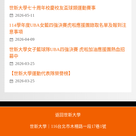
世新大學七十周年校慶校友盃球類運動賽事
2026-05-11
114學年度UBA女籃四強決賽虎啦應援團錄取名單及報到注
意事項
2026-04-09
世新大學女子籃球隊UBA四強決賽 虎啦加油應援團熱血招
募中
2026-03-25
【世新大學運動代表隊榮譽榜】
2026-03-25
返回世新大學
世新大學｜116台北市木柵路一段17巷1號