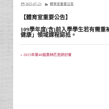
2025-07-23
體育室重要公告
【體育室重要公告】
109學年度(含)前入學學生若有需重
健康」領域課程認抵。
文
« 2025年第48屆奧林匹克研討會
章
導
覽