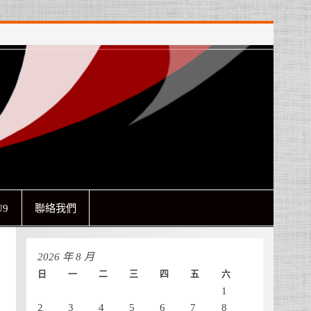
9
聯絡我們
2026 年 8 月
日
一
二
三
四
五
六
1
2
3
4
5
6
7
8