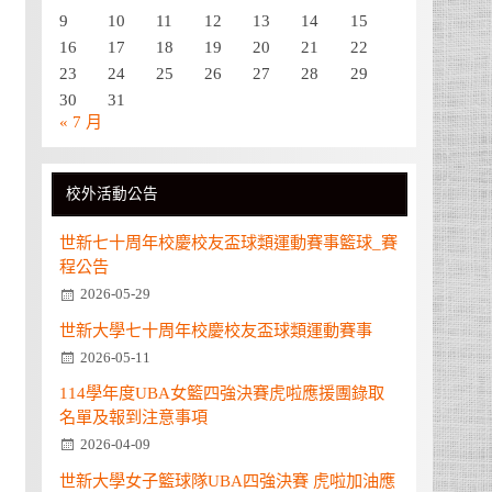
9
10
11
12
13
14
15
16
17
18
19
20
21
22
23
24
25
26
27
28
29
30
31
« 7 月
校外活動公告
世新七十周年校慶校友盃球類運動賽事籃球_賽
程公告
2026-05-29
世新大學七十周年校慶校友盃球類運動賽事
2026-05-11
114學年度UBA女籃四強決賽虎啦應援團錄取
名單及報到注意事項
2026-04-09
世新大學女子籃球隊UBA四強決賽 虎啦加油應