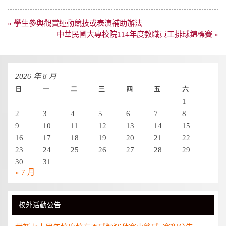
文
« 學生參與觀賞運動競技或表演補助辦法
章
中華民國大專校院114年度教職員工排球錦標賽 »
導
覽
2026 年 8 月
日
一
二
三
四
五
六
1
2
3
4
5
6
7
8
9
10
11
12
13
14
15
16
17
18
19
20
21
22
23
24
25
26
27
28
29
30
31
« 7 月
校外活動公告