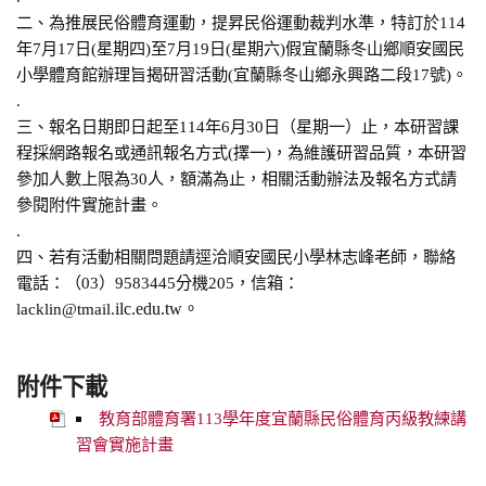
二、為推展民俗體育運動，提昇民俗運動裁判水準，特訂於114
年7月17日(星期四)至7月19日(星期六)假宜蘭縣冬山鄉順安國民
小學體育館辦理旨揭研習活動(宜蘭縣冬山鄉永興路二段17號)。
.
三、報名日期即日起至114年6月30日（星期一）止，本研習課
程採網路報名或通訊報名方式(擇一)，為維護研習品質，本研習
參加人數上限為30人，額滿為止，相關活動辦法及報名方式請
參閱附件實施計畫。
.
四、若有活動相關問題請逕洽順安國民小學林志峰老師，聯絡
電話：（03）9583445分機205，信箱：
lacklin@tmail.
ilc.edu.tw。
附件下載
教育部體育署113學年度宜蘭縣民俗體育丙級教練講
習會實施計畫