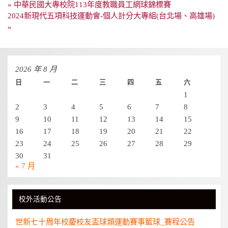
文
« 中華民國大專校院113年度教職員工網球錦標賽
章
2024新現代五項科技運動會-個人計分大專組(台北場、高雄場)
導
»
覽
2026 年 8 月
日
一
二
三
四
五
六
1
2
3
4
5
6
7
8
9
10
11
12
13
14
15
16
17
18
19
20
21
22
23
24
25
26
27
28
29
30
31
« 7 月
校外活動公告
世新七十周年校慶校友盃球類運動賽事籃球_賽程公告