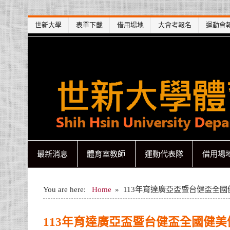
Skip
世新大學
表單下載
借用場地
大會考報名
運動會
to
content
世新大學體育室
世新大學體育室
最新消息
體育室教師
運動代表隊
借用場
You are here:
Home
113年育達廣亞盃暨台健盃全
113年育達廣亞盃暨台健盃全國健