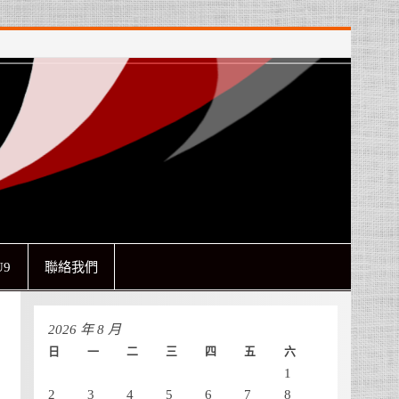
9
聯絡我們
2026 年 8 月
日
一
二
三
四
五
六
1
2
3
4
5
6
7
8