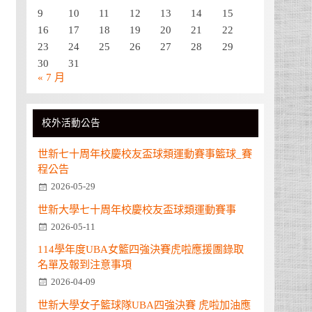
9
10
11
12
13
14
15
16
17
18
19
20
21
22
23
24
25
26
27
28
29
30
31
« 7 月
校外活動公告
世新七十周年校慶校友盃球類運動賽事籃球_賽
程公告
2026-05-29
世新大學七十周年校慶校友盃球類運動賽事
2026-05-11
114學年度UBA女籃四強決賽虎啦應援團錄取
名單及報到注意事項
2026-04-09
世新大學女子籃球隊UBA四強決賽 虎啦加油應