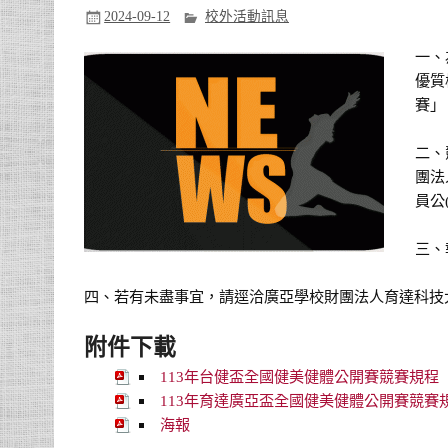
2024-09-12
校外活動訊息
一、
優質
賽」
二、
團法
員公
三、
四、若有未盡事宜，請逕洽廣亞學校財團法人育達科技大學聯
附件下載
113年台健盃全國健美健體公開賽競賽規程
113年育達廣亞盃全國健美健體公開賽競賽
海報