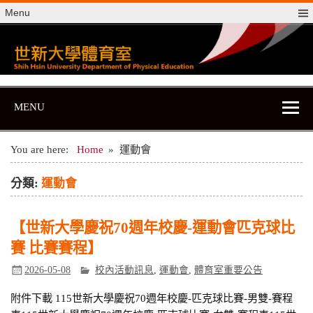
Skip
Menu
to
content
世新大學體育室
世新大學體育室
MENU
You are here:
Home
運動會
分類:
運動會
【世新大學慶祝70週年校慶-運動會匹克球比
賽 比賽賽程】
2026-05-08
校內活動訊息
,
運動會
,
體育室重要公告
附件下載 115世新大學慶祝70週年校慶-匹克球比賽-男雙-賽程