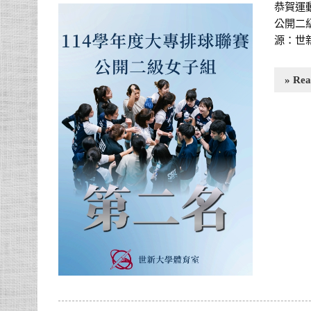
恭賀運
公開二級
源：世
» Re