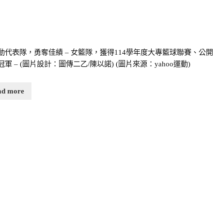
動代表隊，勇奪佳績 – 女籃隊，獲得114學年度大專籃球聯賽、公開
軍 – (圖片設計：圖傳二乙/陳以諾) (圖片來源：yahoo運動)
ad more