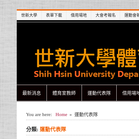
Skip
世新大學
表單下載
借用場地
大會考報名
運動會
to
content
世新大學體育室
世新大學體育室
最新消息
體育室教師
運動代表隊
借用場
You are here:
Home
運動代表隊
分類:
運動代表隊