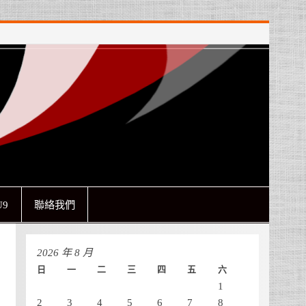
9
聯絡我們
2026 年 8 月
日
一
二
三
四
五
六
1
2
3
4
5
6
7
8