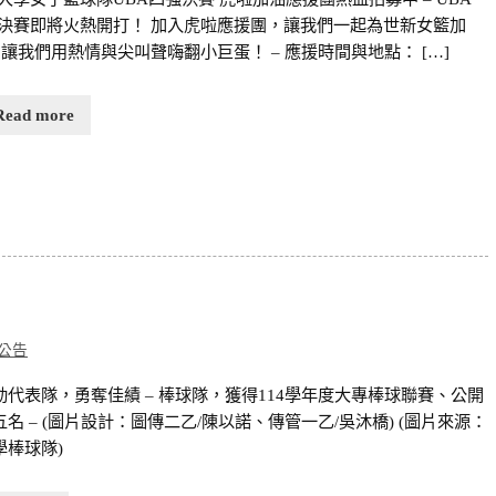
決賽即將火熱開打！ 加入虎啦應援團，讓我們一起為世新女籃加
 讓我們用熱情與尖叫聲嗨翻小巨蛋！ – 應援時間與地點： […]
Read more
公告
動代表隊，勇奪佳績 – 棒球隊，獲得114學年度大專棒球聯賽、公開
名 – (圖片設計：圖傳二乙/陳以諾、傳管一乙/吳沐橋) (圖片來源：
學棒球隊)