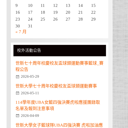
9
10
11
12
13
14
15
16
17
18
19
20
21
22
23
24
25
26
27
28
29
30
31
« 7 月
校外活動公告
世新七十周年校慶校友盃球類運動賽事籃球_賽
程公告
2026-05-29
世新大學七十周年校慶校友盃球類運動賽事
2026-05-11
114學年度UBA女籃四強決賽虎啦應援團錄取
名單及報到注意事項
2026-04-09
世新大學女子籃球隊UBA四強決賽 虎啦加油應