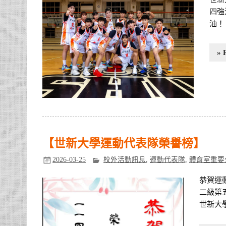
四強
油！
» 
【世新大學運動代表隊榮譽榜】
2026-03-25
校外活動訊息
,
運動代表隊
,
體育室重要
恭賀運
二級第五
世新大