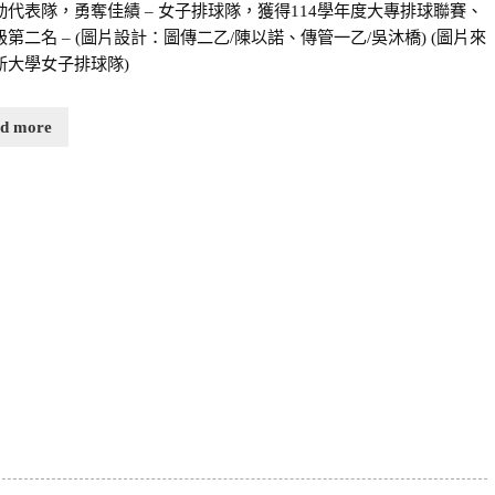
動代表隊，勇奪佳績 – 女子排球隊，獲得114學年度大專排球聯賽、
第二名 – (圖片設計：圖傳二乙/陳以諾、傳管一乙/吳沐橋) (圖片來
新大學女子排球隊)
ad more