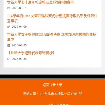
世新大學七十周年校慶校友盃球類運動賽事
2026-05-11
114學年度UBA女籃四強決賽虎啦應援團錄取名單及報到注
意事項
2026-04-09
世新大學女子籃球隊UBA四強決賽 虎啦加油應援團熱血招
募中
2026-03-25
【世新大學運動代表隊榮譽榜】
2026-03-25
返回世新大學
世新大學｜116台北市木柵路一段17巷1號