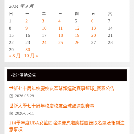
2024 年 9 月
日
一
二
三
四
五
六
1
2
3
4
5
6
7
8
9
10
11
12
13
14
15
16
17
18
19
20
21
22
23
24
25
26
27
28
29
30
« 8 月
10 月 »
校外活動公告
世新七十周年校慶校友盃球類運動賽事籃球_賽程公告
2026-05-29
世新大學七十周年校慶校友盃球類運動賽事
2026-05-11
114學年度UBA女籃四強決賽虎啦應援團錄取名單及報到注
意事項